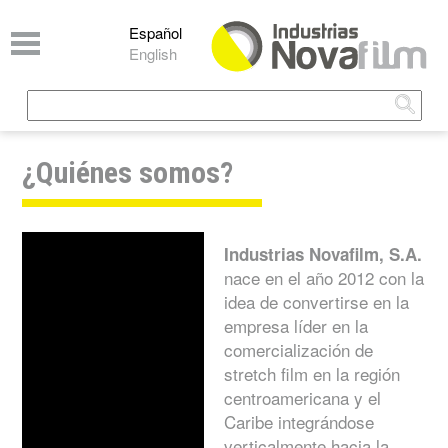
Pasar al contenido principal
Español
English
Buscar
Formulario de búsqueda
¿Quiénes somos?
Industrias Novafilm, S.A.
nace en el año 2012 con la
idea de convertirse en la
empresa líder en la
comercialización de
stretch film en la región
centroamericana y el
Caribe integrándose
verticalmente hacia la