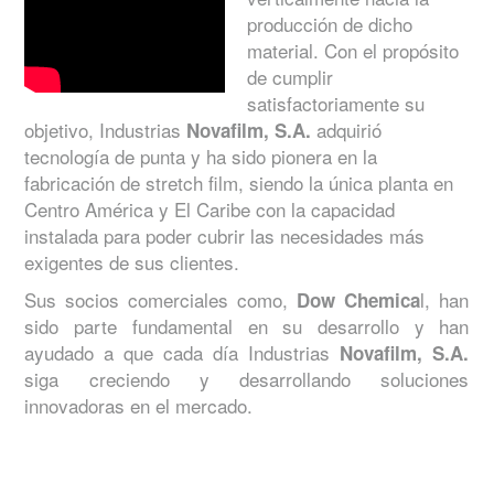
producción de dicho
material. Con el propósito
de cumplir
satisfactoriamente su
objetivo, Industrias
adquirió
Novafilm, S.A.
tecnología de punta y ha sido pionera en la
fabricación de stretch film, siendo la única planta en
Centro América y El Caribe con la capacidad
instalada para poder cubrir las necesidades más
exigentes de sus clientes.
Sus socios comerciales como,
l, han
Dow Chemica
sido parte fundamental en su desarrollo y han
ayudado a que cada día Industrias
Novafilm, S.A.
siga creciendo y desarrollando soluciones
innovadoras en el mercado.